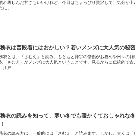
慣れ親しんだ甘さもいいけれど、今日はちょっぴり贅沢して、気分が上
たに、...
作務衣は普段着にはおかしい？若いメンズに大人気の秘
務衣とは、「さむえ」と読み、もともと禅宗の僧侶がお務めや日々の雑
衣（さむえ）がメンズに大人気ということです。見るからに伝統的で古
、江戸...
作務衣の読みを知って、寒い冬でも暖かくておしゃれな冬
う！
務衣の読み方は、一般的には「さむえ」と読みます。しかし、古くは「