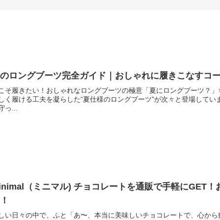
夏のロングブーツ完全ガイド｜おしゃれに履きこなすコ
こそ履きたい！おしゃれなロングブーツの極意「夏にロングブーツ？」
しく履ける工夫を凝らした“夏仕様のロングブーツ”が次々と登場して
守っ...
inimal（ミニマル) チョコレートを通販で手軽にGE
う！
しい日々の中で、ふと「あ〜、本当に美味しいチョコレートで、心から