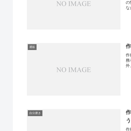
の
な
通販
作
務
外
自分磨き
作