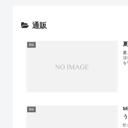
通販
通販
夏
涼
を
M
通販
忙