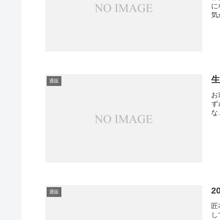
に
気
生
通販
お
ず
な.
2
通販
匠
し