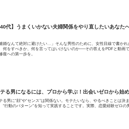
【40代】うまくいかない夫婦関係をやり直したいあなた
チ
離婚なんて絶対に避けたい…」そんな男性のために、女性目線で書かれ
、何をすべきか、何を言ってはいけないのか──その答えをPDFと動画
修復への第一歩を。
モテる男になるには、プロから学ぶ！出会いゼロから始
テる男に“顔”や“センス”は関係ない。モテたいなら、やるべきことは
、“行動のパターン”を知って実践することです。実際、恋愛経験ゼロの男