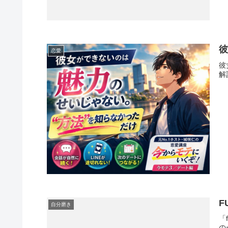
恋愛
彼
解
F
自分磨き
「
の