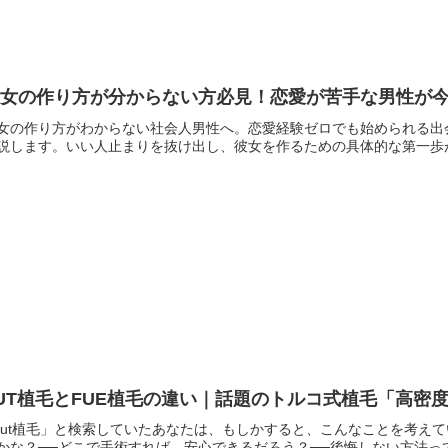
彼女の作り方が分からない方必見！恋愛が苦手な男性が今
女の作り方がわからない社会人男性へ。恋愛経験ゼロでも始められる出会
説します。いい人止まりを抜け出し、彼女を作るための具体的な第一歩
UT植毛とFUE植毛の違い｜話題のトルコ式植毛「高密
fut植毛」と検索していたあなたは、もしかすると、こんなことを考え
かな？──どこで手術すれば、安心できるだろう？──後悔しない方法