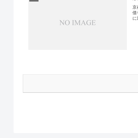
京
借
に通