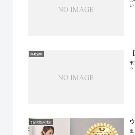
い」
【
薄毛治療
東
ッ
季節の悩み対策
重