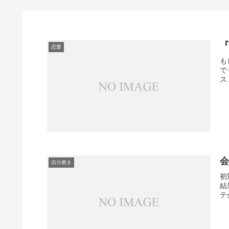
恋愛
も
で
ス.
自分磨き
初
結
テ