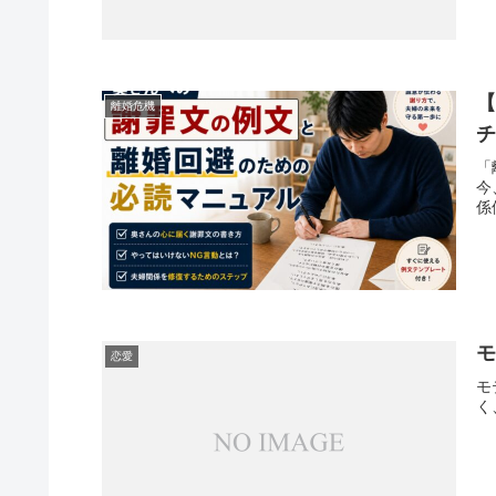
離婚危機
「
今
係
恋愛
モ
く