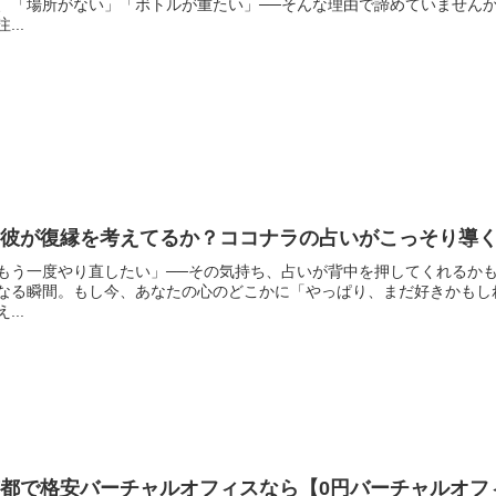
、「場所がない」「ボトルが重たい」──そんな理由で諦めていません
...
元彼が復縁を考えてるか？ココナラの占いがこっそり導
もう一度やり直したい」──その気持ち、占いが背中を押してくれるか
なる瞬間。もし今、あなたの心のどこかに「やっぱり、まだ好きかもし
...
都で格安バーチャルオフィスなら【0円バーチャルオフ