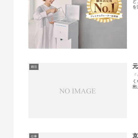
ど
を注
婚活
「
く
抱え
京
仕事