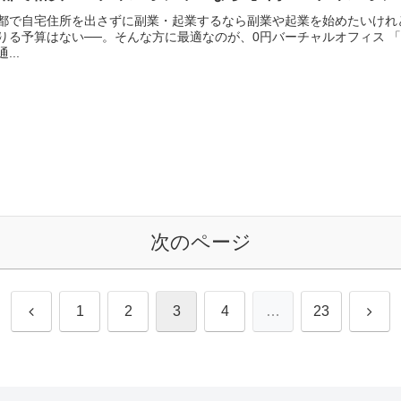
都で自宅住所を出さずに副業・起業するなら副業や起業を始めたいけれ
りる予算はない──。そんな方に最適なのが、0円バーチャルオフィス 
...
次のページ
前
次
1
2
3
4
…
23
へ
へ