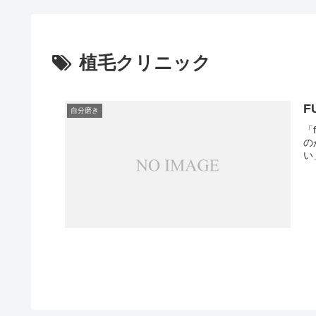
植毛クリニック
F
自分磨き
「
の
い」