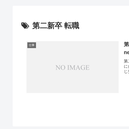
第二新卒 転職
第
仕事
n
第
に
じ失