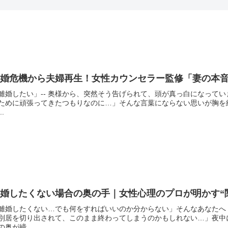
離婚危機から夫婦再生！女性カウンセラー監修「妻の本
離婚したい」-- 奥様から、突然そう告げられて、頭が真っ白になって
ために頑張ってきたつもりなのに…」そんな言葉にならない思いが胸を
..
婚したくない場合の奥の手｜女性心理のプロが明かす“
離婚したくない…でも何をすればいいのか分からない」そんなあなたへ
別居を切り出されて、このまま終わってしまうのかもしれない…」夜中
の奥が締...