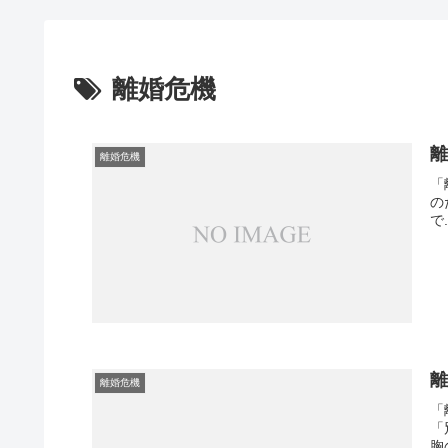
離婚危機
離婚危機
「
の
で.
離
離婚危機
「
「
胸