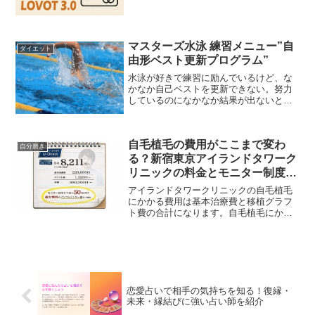
たります。そんな不思議な体験をくれる
のが、次世代の癒し系ロボット
「LOVOT（らぼっと）」です。...
マスターズ水泳 練習メニュー”自
ダイエット
由形ベスト更新プログラム”
水泳が好きで練習に励んでいるけど、な
かなか自己ベストを更新できない。努力
しているのになかなか結果が出ないと悩
んでいる。そんなあなたに、山口美咲さ
んの「自由形ベストタイム更新プログラ
ム」のDVDをご紹介いたします。講師の
自毛植毛の費用がここまで変わ
山口先生は、北京オリン...
自分磨き
る？新宿東京アイランドタワーク
リニックの料金とモニター制度ま
とめ
アイランドタワークリニックの自毛植毛
にかかる費用は基本治療費と移植グラフ
ト費の合計になります。自毛植毛にかか
る費用＝基本治療費+グラフト費 アイラ
ンドタワークリニックでは自毛植毛の基
本治療費は220,000円。+グラフト費は1株
1,320円～となっています。「グラフト」
とは、移植する"毛包"を数える単位のこ
と。
恋愛占いで相手の気持ちを知る！復縁・
未来・縁結びに強い占い師を紹介