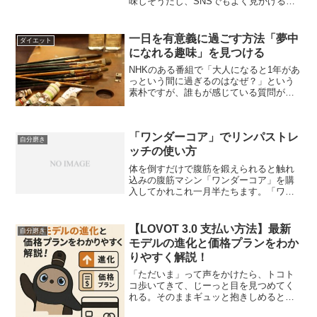
味しそうだし、SNSでもよく見かけるけ
ど… 実際のところ、どうなの？」「買っ
てみたいけど、もし想像と違ったらイヤ
だな…」そう思っているあなた、すごく
一日を有意義に過ごす方法「夢中
ダイエット
よく分かります！ だっ...
になれる趣味」を見つける
NHKのある番組で「大人になると1年があ
っという間に過ぎるのはなぜ？」という
素朴ですが、誰もが感じている質問があ
りました。大人になると1年があっという
間に過ぎるのは？その答えは、アインシ
ュタインもびっくりの大人になるとあっ
「ワンダーコア」でリンパストレ
という間に1年が過...
自分磨き
ッチの使い方
体を倒すだけで腹筋を鍛えられると触れ
込みの腹筋マシン「ワンダーコア」を購
入してかれこれ一月半たちます。「ワン
ダーコア」は腹筋を鍛えるだけではあり
ません。「ワンダーコア」をストレッチ
に使い、リンパの流れをよくすること
【LOVOT 3.0 支払い方法】最新
自分磨き
で、体調と自律神経を整え、...
モデルの進化と価格プランをわか
りやすく解説！
「ただいま」って声をかけたら、トコト
コ歩いてきて、じーっと目を見つめてく
れる。そのままギュッと抱きしめると、
ぽかぽかの温もりが、胸の奥までしみわ