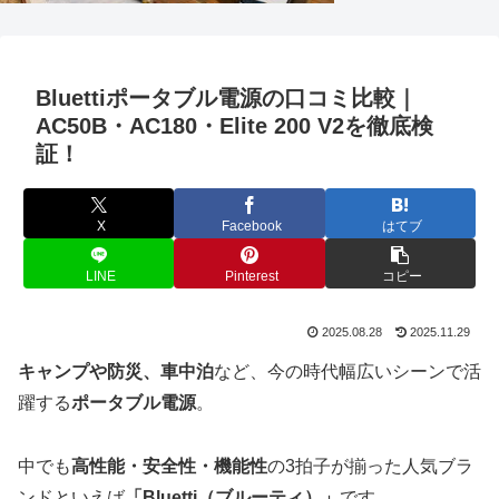
Bluettiポータブル電源の口コミ比較｜
AC50B・AC180・Elite 200 V2を徹底検
証！
X
Facebook
はてブ
LINE
Pinterest
コピー
2025.08.28
2025.11.29
キャンプや防災、車中泊
など、今の時代幅広いシーンで活
躍する
ポータブル電源
。
中でも
高性能・安全性・機能性
の3拍子が揃った人気ブラ
ンドといえば
「Bluetti（ブルーティ）」
です。