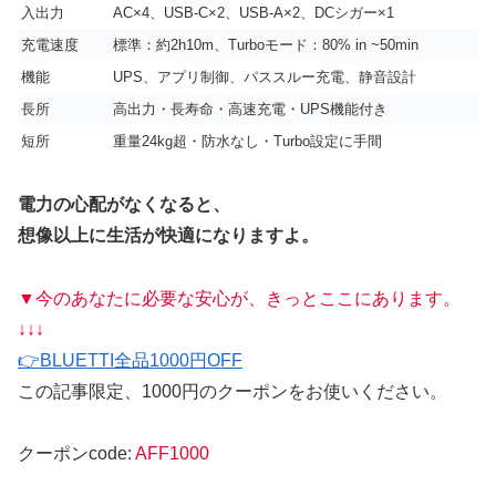
入出力
AC×4、USB-C×2、USB-A×2、DCシガー×1
充電速度
標準：約2h10m、Turboモード：80% in ~50min
機能
UPS、アプリ制御、パススルー充電、静音設計
長所
高出力・長寿命・高速充電・UPS機能付き
短所
重量24kg超・防水なし・Turbo設定に手間
電力の心配がなくなると、
想像以上に生活が快適になりますよ。
▼今のあなたに必要な安心が、きっとここにあります。
↓↓↓
👉
BLUETTI全品1000円OFF
この記事限定、1000円のクーポンをお使いください。
クーポンcode:
AFF1000