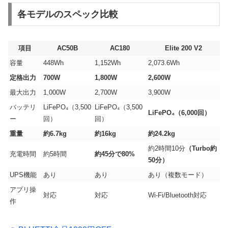
各モデルのスペック比較
項目
AC50B
AC180
Elite 200 V2
容量
448Wh
1,152Wh
2,073.6Wh
定格出力
700W
1,800W
2,600W
最大出力
1,000W
2,700W
3,900W
バッテリ
LiFePO₄（3,500
LiFePO₄（3,500
LiFePO₄（6,000回）
ー
回）
回）
重量
約6.7kg
約16kg
約24.2kg
約2時間10分
（Turbo約
充電時間
約5時間
約45分で80%
50分）
UPS機能
あり
あり
あり（複数モード）
アプリ操
対応
対応
Wi-Fi/Bluetooth対応
作