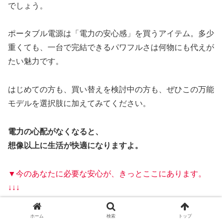
でしょう。
ポータブル電源は「電力の安心感」を買うアイテム。多少
重くても、一台で完結できるパワフルさは何物にも代えが
たい魅力です。
はじめての方も、買い替えを検討中の方も、ぜひこの万能
モデルを選択肢に加えてみてください。
電力の心配がなくなると、
想像以上に生活が快適になりますよ。
▼今のあなたに必要な安心が、きっとここにあります。
↓↓↓
👉
BLUETTI全品1000円OFF
この記事限定、1000円のクーポンをお使いください。
ホーム
検索
トップ