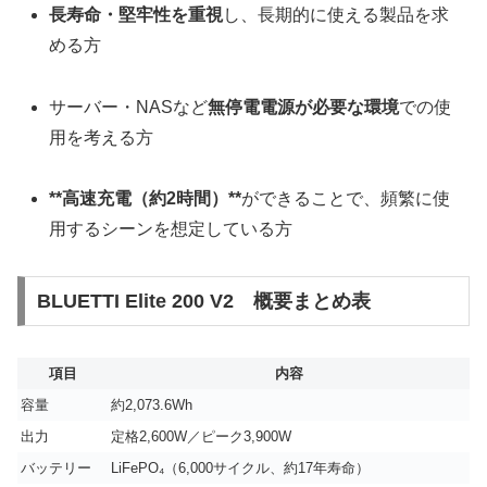
長寿命・堅牢性を重視
し、長期的に使える製品を求
める方
サーバー・NASなど
無停電電源が必要な環境
での使
用を考える方
**高速充電（約2時間）**
ができることで、頻繁に使
用するシーンを想定している方
BLUETTI Elite 200 V2 概要まとめ表
項目
内容
容量
約2,073.6Wh
出力
定格2,600W／ピーク3,900W
バッテリー
LiFePO₄（6,000サイクル、約17年寿命）