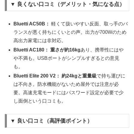
▼ 良くない口コミ（デメリット・気になる点）
Bluetti AC50B：
軽くて扱いやすい反面、取っ手のバ
ランスが悪く持ちにくいとの声。出力が700Wのため
高出力家電には非対応。
Bluetti AC180：
重さが約16kg
あり、携帯性にはや
や不満も。USBポートがシンプルすぎるとの意見
も。
Bluetti Elite 200 V2：
約24kgと重量級
で持ち運びに
は不向き。防水機能がないため屋外では注意が必
要。高速充電モードにはパスワード設定が必要で少
し面倒という口コミも。
▼ 良い口コミ（高評価ポイント）