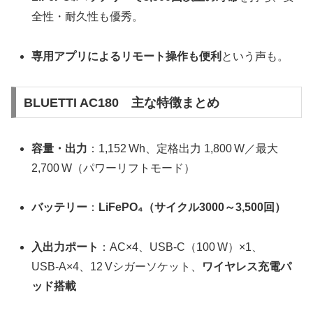
全性・耐久性も優秀。
専用アプリによるリモート操作も便利
という声も。
BLUETTI AC180 主な特徴まとめ
容量・出力
：1,152 Wh、定格出力 1,800 W／最大
2,700 W（パワーリフトモード）
バッテリー
：
LiFePO₄（サイクル3000～3,500回）
入出力ポート
：AC×4、USB‑C（100 W）×1、
USB‑A×4、12 Vシガーソケット、
ワイヤレス充電パ
ッド搭載