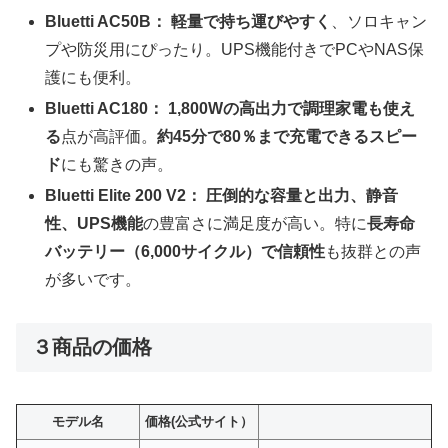
Bluetti AC50B：
軽量で持ち運びやすく
、ソロキャン
プや防災用にぴったり。UPS機能付きでPCやNAS保
護にも便利。
Bluetti AC180：
1,800Wの高出力で調理家電も使え
る
点が高評価。
約45分で80％まで充電できるスピー
ド
にも驚きの声。
Bluetti Elite 200 V2：
圧倒的な容量と出力、静音
性、UPS機能
の豊富さに満足度が高い。特に
長寿命
バッテリー（6,000サイクル）で信頼性
も抜群との声
が多いです。
３商品の価格
モデル名
価格(公式サイト）