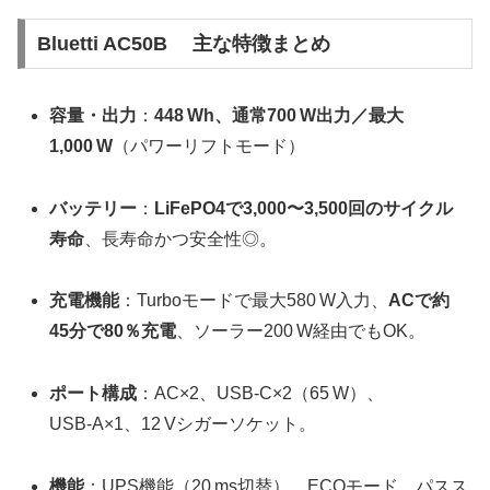
Bluetti AC50B 主な特徴まとめ
容量・出力
：
448 Wh、通常700 W出力／最大
1,000 W
（パワーリフトモード）
バッテリー
：
LiFePO4で3,000〜3,500回のサイクル
寿命
、長寿命かつ安全性◎。
充電機能
：Turboモードで最大580 W入力、
ACで約
45分で80％充電
、ソーラー200 W経由でもOK。
ポート構成
：AC×2、USB‑C×2（65 W）、
USB‑A×1、12 Vシガーソケット。
機能
：UPS機能（20 ms切替）、ECOモード、パスス