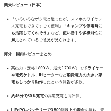
楽天レビュー（日本）
「いろいろなポタ電と迷ったが、スマホのワイヤレ
ス充電もできてすごく便利
」「キャンプや停電時に
も活躍してくれそう」
など、
使い勝手や多機能性に
満足
されているご意見が見られます。
海外・国内レビューまとめ
高出力（定格1,800 W、最大2,700 W）で
ドライヤー
や電気ケトル、IHヒーター
など
消費電力の大きい家
電もしっかり動作
したという報告が多数。
約45分で80％充電
の高速充電も高評価。
LiFePO₄バッテリーで3,500回以上の寿命
を持ち、安