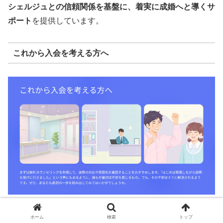
シェルジュとの信頼関係を基盤に、着実に成婚へと導くサ
ポート
を提供しています。
これから入会を考える方へ
まずは
無料カウンセリングを利用して、実際の対応や雰囲
ホーム
検索
トップ