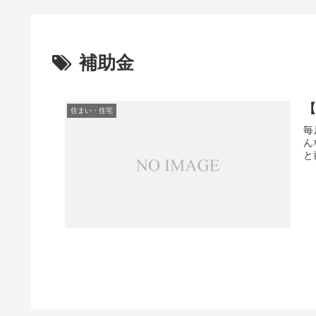
補助金
【
住まい・住宅
毎
ん
と蓄