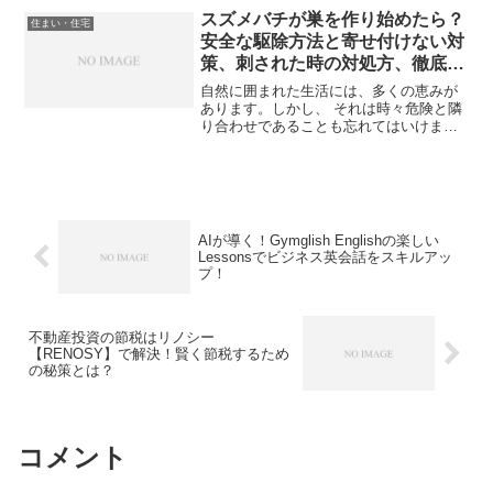
がいちばん楽しい、という人も多いと思
スズメバチが巣を作り始めたら？
住まい・住宅
います。でも――そんな前...
安全な駆除方法と寄せ付けない対
策、刺された時の対処方、徹底解
説！
自然に囲まれた生活には、多くの恵みが
あります。しかし、 それは時々危険と隣
り合わせであることも忘れてはいけませ
ん。しかし、その恐怖は今でも忘れるこ
とができません。この記事では、スズメ
バチが巣作りを始めたときの対処法、巣
を寄せ付けないための対...
AIが導く！Gymglish Englishの楽しい
Lessonsでビジネス英会話をスキルアッ
プ！
不動産投資の節税はリノシー
【RENOSY】で解決！賢く節税するため
の秘策とは？
コメント