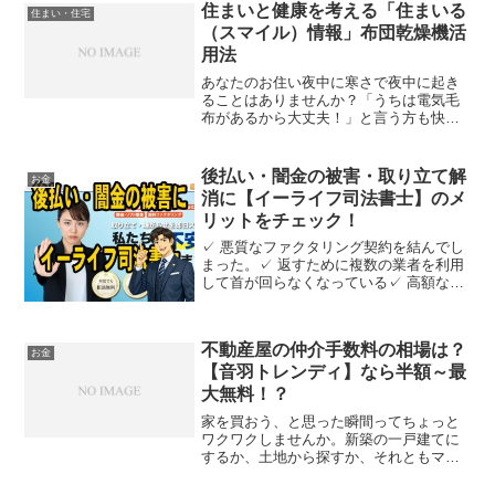
がります。アットセミナーがあなたの力
住まいと健康を考える「住まいる
住まい・住宅
強いパートナーとなり、経済的な自立と
（スマイル）情報」布団乾燥機活
安定は、あなたの未来に光をもたらし、
用法
豊かな人生を築くための第一歩を踏み出
すチャンスになります！
あなたのお住い夜中に寒さで夜中に起き
ることはありませんか？「うちは電気毛
布があるから大丈夫！」と言う方も快適
かつ健康に過ごせる技をご紹介します。
この方法を活用すれば、寒さと湿気対策
ができ、安眠と健康と両方手に入れるこ
後払い・闇金の被害・取り立て解
お金
とができますので、しばら...
消に【イーライフ司法書士】のメ
リットをチェック！
✓ 悪質なファクタリング契約を結んでし
まった。✓ 返すために複数の業者を利用
して首が回らなくなっている✓ 高額な利
息を請求されて困っている✓ 職場や家族
に連絡すると脅されているなど上記のよ
うな借金の取り立てや返済でお悩みでし
不動産屋の仲介手数料の相場は？
たらイーライフ司...
お金
【音羽トレンディ】なら半額～最
大無料！？
家を買おう、と思った瞬間ってちょっと
ワクワクしませんか。新築の一戸建てに
するか、土地から探すか、それともマン
ションにするか。間取りを想像したり、
家具の配置を考えたり。正直、この時間