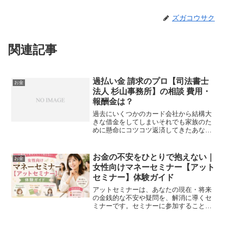
ズガコウサク
関連記事
過払い金 請求のプロ【司法書士
お金
法人 杉山事務所】の相談 費用・
報酬金は？
過去にいくつかのカード会社から結構大
きな借金をしてしまいそれでも家族のた
めに懸命にコツコツ返済してきたあなた
コロナの影響もあり、例年より下がる一
方の給料奥さんのパートで何とか収支を
維持するも毎月の住宅ローンの支払いも
お金の不安をひとりで抱えない｜
お金
いつもギリギリか少し足り...
女性向けマネーセミナー【アット
セミナー】体験ガイド
アットセミナーは、あなたの現在・将来
の金銭的な不安や疑問を、解消に導くセ
ミナーです。セミナーに参加すること
で、経済的な知識だけでなく、ビジネス
スキルやリーダーシップ力の向上につな