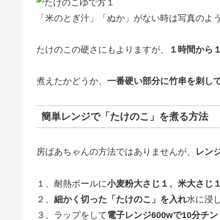
「米のとぎ汁」「ぬか」がない時は写真のよ
たけのこの硬さにもよりますが、
１時間から
煮えたかどうか、
一番硬い部分に竹串を刺し
簡単レンジで「たけのこ」を煮る方法
房ばあちゃんの方法ではありませんが、
レン
１、耐熱ボールに
小麦粉大さじ１、米大さじ
２、
細かく切った「たけのこ」を入れ
水に浸
３、ラップをして
電子レンジ600wで10分チン