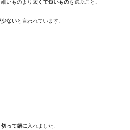
、
細いものより
太くて短いもの
を選ぶこと。
が少ない
と言われています。
く切って鍋に
入れました。