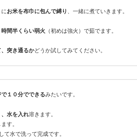
うに
お米を布巾に包んで縛り
、一緒に煮ていきます。
１時間半くらい弱火
（初めは強火）で茹でます。
て、突き通るか
どうか試してみてください。
ジで１０分でできる
みたいです。
１、水を入れ
溶きます。
します。
して水で洗って完成です。