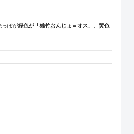
先っぽが
緑色が「雄竹おんじょ＝オス」
、
黄色