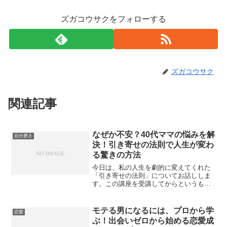
ズガコウサクをフォローする
ズガコウサク
関連記事
なぜか不安？40代ママの悩みを解
自分磨き
決！引き寄せの法則で人生が変わ
る驚きの方法
今日は、私の人生を劇的に変えてくれた
「引き寄せの法則」についてお話ししま
す。この講座を受講してからというも
の、私の生活には驚くほどポジティブな
変化が訪れました。でもその前に、少し
私の日常をお話しさせてください。私
モテる男になるには、プロから学
恋愛
も、以前は多くの人が経験して...
ぶ！出会いゼロから始める恋愛成