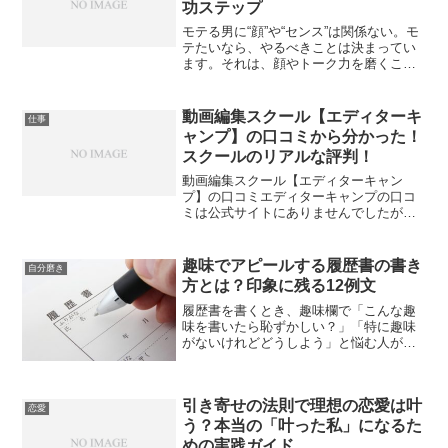
功ステップ
モテる男に“顔”や“センス”は関係ない。モ
テたいなら、やるべきことは決まってい
ます。それは、顔やトーク力を磨くこと
ではなく、“行動のパターン”を知って実践
することです。実際、恋愛経験ゼロの男
性でも、再現可能な“モテの型”を身につけ
動画編集スクール【エディターキ
仕事
れば、出会...
ャンプ】の口コミから分かった！
スクールのリアルな評判！
動画編集スクール【エディターキャン
プ】の口コミエディターキャンプの口コ
ミは公式サイトにありませんでしたが、
Googleマップを見てみると、全３１件の
口コミがありましたが、紙面上抜粋しま
す。参照：Googleマップの口コミより口
趣味でアピールする履歴書の書き
自分磨き
コミは個人のプ...
方とは？印象に残る12例文
履歴書を書くとき、趣味欄で「こんな趣
味を書いたら恥ずかしい？」「特に趣味
がないけれどどうしよう」と悩む人が多
いのではないでしょうか。趣味は単なる
プロフィールではなく、それぞれの個性
や強みをアピールできる大切な項目にな
引き寄せの法則で理想の恋愛は叶
ります。 今回は、履歴書...
恋愛
う？本当の「叶った私」になるた
めの実践ガイド