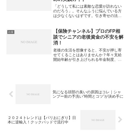
「どうして私には素敵な恋愛が訪れない
のだろう」。そんなふうに悩んでいる方
は少なくないはずです。引き寄せの法則
を試してみたものの、なかなか思うよう
な結果が得られない。そんな経験をお持
ちの方も多いのではないでしょうか。引
【保険チャンネル】プロのFP相
お金
き寄せの法則については、...
談でシニアの老後資金の不安を解
消！
老後の生活を想像すると、不安が押し寄
せてくることはありませんか？年々支給
開始年齢が引き上げられる年金制度、止
まらない物価の高騰、そして「老後2000
万円問題」...。これらのニュースを目に
するたびに、将来への懸念が膨らんでい
く方も多いのでは...
気になる頭部の臭いの原因はコレ｜シャ
ンプー前の予洗い“時間とコツ”が決め手に
２０２４トレンドは【パリおにぎり】日
本に逆輸入！クックパッドで流行中