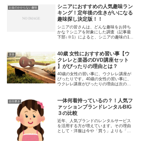
シニアにおすすめの人気趣味ラン
お金のかからない趣味
キング！定年後の生きがいになる
趣味探し決定版！！
シニアの皆さんは、どんな趣味をお持ち
かな？シニアを対象にした調査（記事最
下部↓※1）によると、シニアの趣味の1位
は「パソコン・インターネット」で
62.4%、2位は「日帰りを含む旅行」で
57.4%という数値が出ています。最近で
40歳 女性におすすめ習い事【ウ
楽器
はパソコンが各家...
クレレと楽器のDVD講座セット
】がぴったりの理由とは？
40歳の女性の習い事に、ウクレレ講座が
ぴったりです。40歳の女性の習い事に、
ウクレレ講座がぴったりの理由は次の通
りです。 手軽に始められるウクレレは、
ギターに比べて小型で軽量であり、コー
ド進行も比較的シンプルなため、初心者
一体何着持っているの？！人気フ
自分磨き
でも簡単に始めるこ...
ァッションブランドレンタルBIG
３の比較
近年、人気ブランドのレンタルサービス
を活用する方が増えています。その理由
として・洋服は今や「買う」よりも「レ
ンタルする」ほうがおトク・スタイリス
トがおすすめのコーデを選んでくれる＆