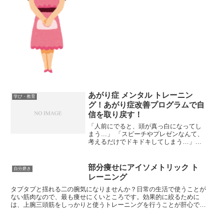
いつでも相談無料！・流行のスタイルの
着こなし方やトレンドの取...
あがり症 メンタル トレーニン
学び・教育
グ！あがり症改善プログラムで自
信を取り戻す！
「人前にでると、頭が真っ白になってし
まう…」 「スピーチやプレゼンなんて、
考えるだけでドキドキしてしまう…」こ
んな経験、きっと誰もが一度はしたこと
があるのではないでしょうか？この記事
を書いている筆者も以前PTAや会議で、
部分痩せにアイソメトリック ト
自分磨き
緊張してうまく話せな...
レーニング
タプタプと揺れる二の腕気になりませんか？日常の生活で使うことが
ない筋肉なので、最も痩せにくいところです。効果的に絞るために
は、上腕三頭筋をしっかりと使うトレーニングを行うことが肝心で
す。アイソメトリックで楽に筋トレアイソメトリックで二の腕の...