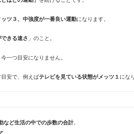
メッツ３、中強度
が一番良い運動
になります。
ができる速さ
」のこと。
、今一つ目安になりません。
す目安で、例えば
テレビを見ている状態がメッツ１
にな
動など生活の中での歩数の合計
。
て