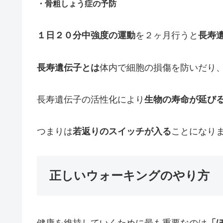
・骨粗しょう症の予防
１日２０分中強度の運動
を２ヶ月行うと
長寿
長寿遺伝子とは
体内で細胞の損傷を防いだり
長寿遺伝子の活性化により
生物の寿命が延び
つまりは
若返りのスイッチが入る
ことになり
正しいウォーキングのやり方
健康を維持していくために最も重要なのは
「